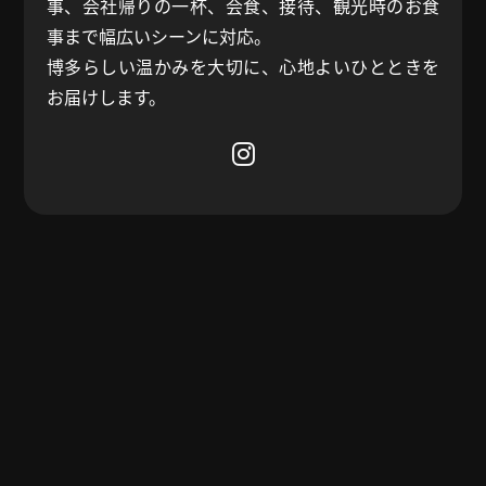
事、会社帰りの一杯、会食、接待、観光時のお食
事まで幅広いシーンに対応。
博多らしい温かみを大切に、心地よいひとときを
お届けします。
店舗名
博多焼鳥 よかよか堂
住所
Ground & Mezzanine Floor, The Row, No.44–48,
Jalan Doraisamy, Chow Kit, 50300